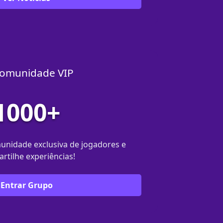
Comunidade VIP
1000+
unidade exclusiva de jogadores e
rtilhe experiências!
Entrar Grupo