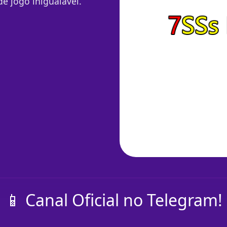
e jogo inigualável.
📱 Canal Oficial no Telegram!