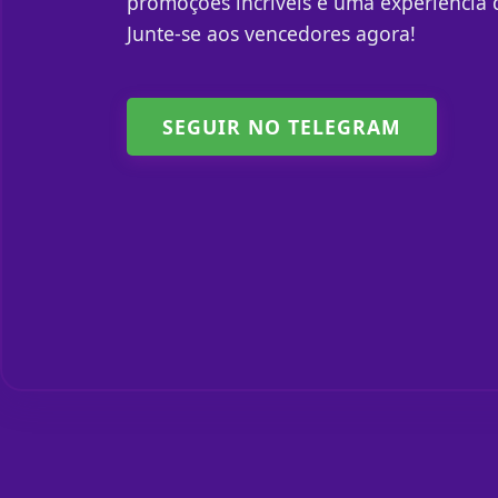
promoções incríveis e uma experiência d
Junte-se aos vencedores agora!
SEGUIR NO TELEGRAM