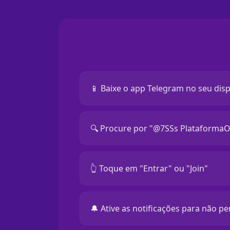
📱 Baixe o app Telegram no seu disp
🔍 Procure por "@7SSs PlataformaOf
👆 Toque em "Entrar" ou "Join"
🔔 Ative as notificações para não p