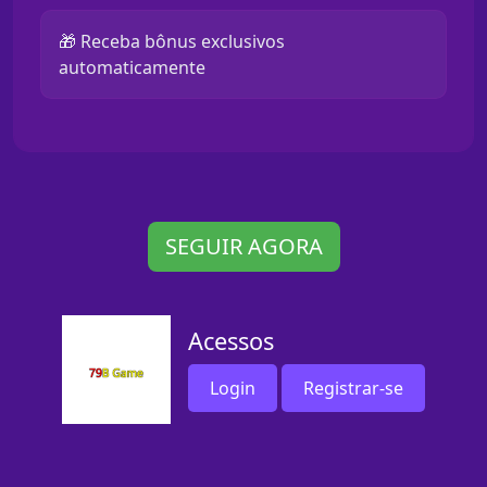
🎁 Receba bônus exclusivos
automaticamente
SEGUIR AGORA
Acessos
Login
Registrar-se