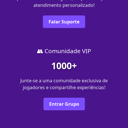
atendimento personalizado!
Falar Suporte
👥 Comunidade VIP
1000+
Junte-se a uma comunidade exclusiva de
jogadores e compartilhe experiências!
Entrar Grupo