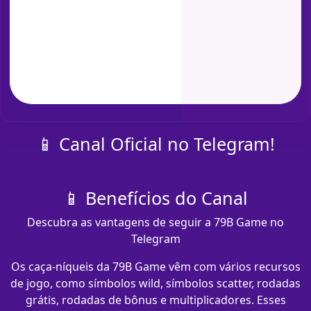
📱 Canal Oficial no Telegram!
📱 Benefícios do Canal
Descubra as vantagens de seguir a 79B Game no
Telegram
Os caça-níqueis da 79B Game vêm com vários recursos
de jogo, como símbolos wild, símbolos scatter, rodadas
grátis, rodadas de bônus e multiplicadores. Esses