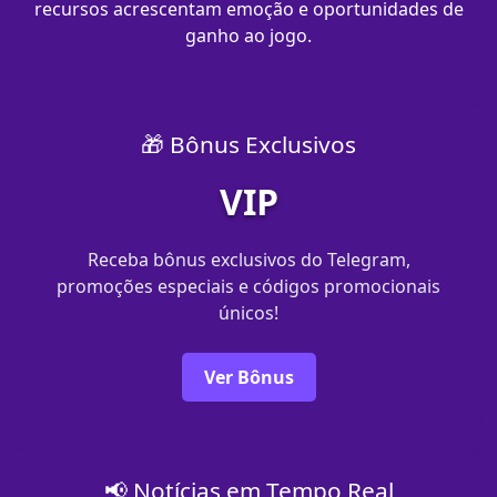
recursos acrescentam emoção e oportunidades de
ganho ao jogo.
🎁 Bônus Exclusivos
VIP
Receba bônus exclusivos do Telegram,
promoções especiais e códigos promocionais
únicos!
Ver Bônus
📢 Notícias em Tempo Real