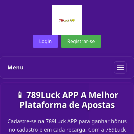
Login
Registrar-se
Menu
📱 789Luck APP A Melhor
Plataforma de Apostas
Cadastre-se na 789Luck APP para ganhar bônus
no cadastro e em cada recarga. Com a 789Luck