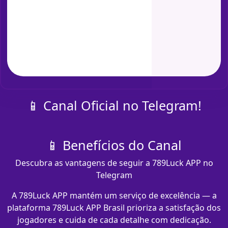
📱 Canal Oficial no Telegram!
📱 Benefícios do Canal
Descubra as vantagens de seguir a 789Luck APP no
Telegram
A 789Luck APP mantém um serviço de excelência — a
plataforma 789Luck APP Brasil prioriza a satisfação dos
jogadores e cuida de cada detalhe com dedicação.