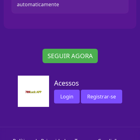
automaticamente
SEGUIR AGORA
Acessos
Login
Registrar-se