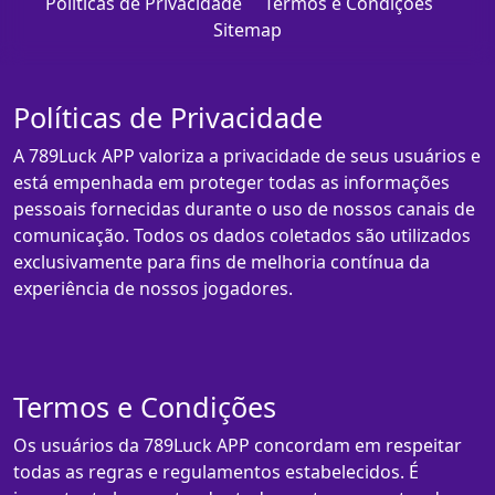
Políticas de Privacidade
Termos e Condições
Sitemap
Políticas de Privacidade
A 789Luck APP valoriza a privacidade de seus usuários e
está empenhada em proteger todas as informações
pessoais fornecidas durante o uso de nossos canais de
comunicação. Todos os dados coletados são utilizados
exclusivamente para fins de melhoria contínua da
experiência de nossos jogadores.
Termos e Condições
Os usuários da 789Luck APP concordam em respeitar
todas as regras e regulamentos estabelecidos. É