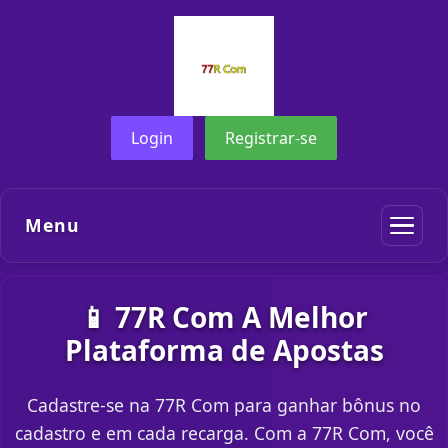
Login
Registrar-se
Menu
📱 77R Com A Melhor
Plataforma de Apostas
Cadastre-se na 77R Com para ganhar bônus no
cadastro e em cada recarga. Com a 77R Com, você