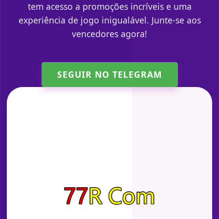
tem acesso a promoções incríveis e uma
experiência de jogo inigualável. Junte-se aos
vencedores agora!
SEGUIR NO TELEGRAM