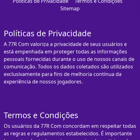
Políticas de Privacidade
Termos e Condições
Sitemap
Políticas de Privacidade
A 77R Com valoriza a privacidade de seus usuários e
está empenhada em proteger todas as informações
pessoais fornecidas durante o uso de nossos canais de
comunicação. Todos os dados coletados são utilizados
exclusivamente para fins de melhoria contínua da
experiência de nossos jogadores.
Termos e Condições
Os usuários da 77R Com concordam em respeitar todas
as regras e regulamentos estabelecidos. É importante