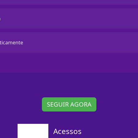
a
aticamente
SEGUIR AGORA
Acessos