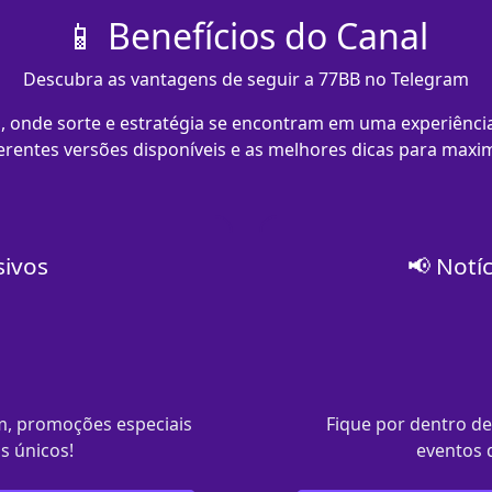
📱 Benefícios do Canal
Descubra as vantagens de seguir a 77BB no Telegram
B
, onde sorte e estratégia se encontram em uma experiênci
ferentes versões disponíveis e as melhores dicas para maxi
sivos
📢 Notí
m, promoções especiais
Fique por dentro d
s únicos!
eventos 