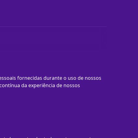
essoais fornecidas durante o uso de nossos
 contínua da experiência de nossos