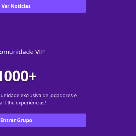
Ver Notícias
Comunidade VIP
1000+
unidade exclusiva de jogadores e
rtilhe experiências!
Entrar Grupo