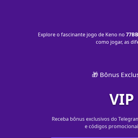
Explore o fascinante jogo de Keno no
77B
como jogar, as di
🎁 Bônus Exclu
VIP
Receba bônus exclusivos do Telegra
e códigos promocionai