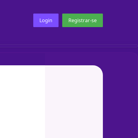
Login
Registrar-se