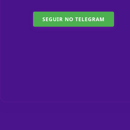
SEGUIR NO TELEGRAM