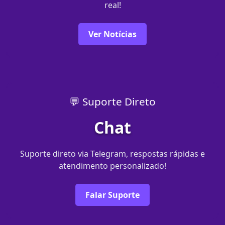
real!
Ver Notícias
💬 Suporte Direto
Chat
Suporte direto via Telegram, respostas rápidas e
atendimento personalizado!
Falar Suporte