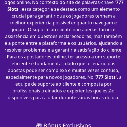
jogos online. No contexto do site de palavras-chave '
777
Slots
', essa categoria se destaca como um elemento
crucial para garantir que os jogadores tenham a
melhor experiência possível enquanto navegam e
jogam. O suporte ao cliente não apenas fornece
assistência em questões esclarecedoras, mas também
é a ponte entre a plataforma e os usuários, ajudando a
resolver problemas e a garantir a satisfação do cliente.
Para os apostadores online, ter acesso a um suporte
eficiente é fundamental, dado que o cenário das
apostas pode ser complexa e muitas vezes confuso,
especialmente para novos jogadores. No '
777 Slots
', a
equipe de suporte ao cliente é composta por
profissionais treinados e experientes que estão
disponíveis para ajudar durante várias horas do dia.
🎁 Bônus Exclusivos