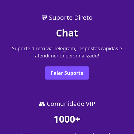
💬 Suporte Direto
Chat
Suporte direto via Telegram, respostas rápidas e
atendimento personalizado!
Falar Suporte
👥 Comunidade VIP
1000+