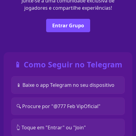
Junte-se a uma comunidade exclusiva de
jogadores e compartilhe experiências!
Entrar Grupo
📱 Como Seguir no Telegram
📱 Baixe o app Telegram no seu dispositivo
🔍 Procure por "@777 Feb VipOficial"
👆 Toque em "Entrar" ou "Join"