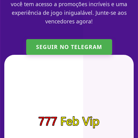
você tem acesso a promoções incríveis e uma
experiência de jogo inigualável. Junte-se aos
vencedores agora!
SEGUIR NO TELEGRAM