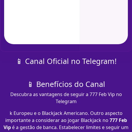
📱 Canal Oficial no Telegram!
📱 Benefícios do Canal
Descubra as vantagens de seguir a 777 Feb Vip no
Telegram
k Europeu e o Blackjack Americano. Outro aspecto
importante a considerar ao jogar Blackjack no
777 Feb
Vip
é a gestão de banca. Estabelecer limites e seguir um