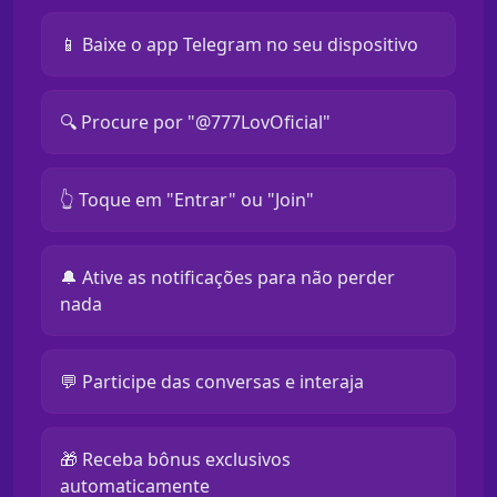
📱 Baixe o app Telegram no seu dispositivo
🔍 Procure por "@777LovOficial"
👆 Toque em "Entrar" ou "Join"
🔔 Ative as notificações para não perder
nada
💬 Participe das conversas e interaja
🎁 Receba bônus exclusivos
automaticamente