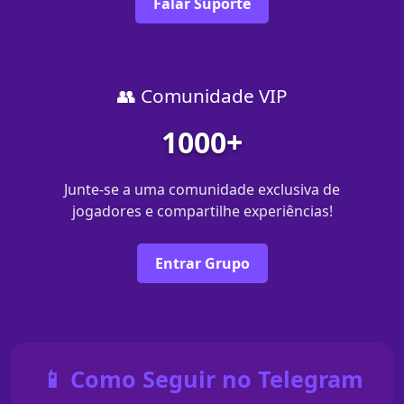
Falar Suporte
👥 Comunidade VIP
1000+
Junte-se a uma comunidade exclusiva de
jogadores e compartilhe experiências!
Entrar Grupo
📱 Como Seguir no Telegram