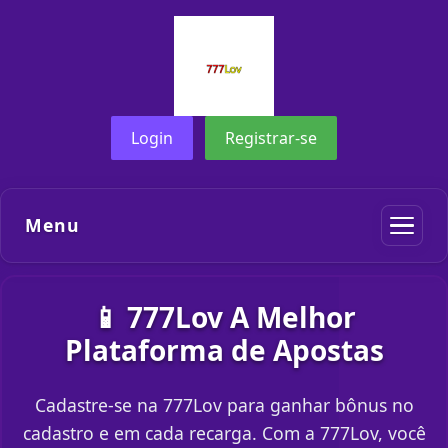
Login
Registrar-se
Menu
📱 777Lov A Melhor
Plataforma de Apostas
Cadastre-se na 777Lov para ganhar bônus no
cadastro e em cada recarga. Com a 777Lov, você