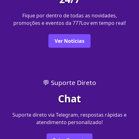
Fique por dentro de todas as novidades,
promoções e eventos da 777Lov em tempo real!
Ver Notícias
💬 Suporte Direto
Chat
Suporte direto via Telegram, respostas rápidas e
atendimento personalizado!