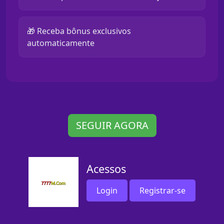
🎁 Receba bônus exclusivos
automaticamente
SEGUIR AGORA
Acessos
Login
Registrar-se