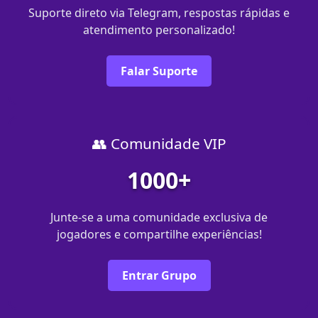
Suporte direto via Telegram, respostas rápidas e
atendimento personalizado!
Falar Suporte
👥 Comunidade VIP
1000+
Junte-se a uma comunidade exclusiva de
jogadores e compartilhe experiências!
Entrar Grupo