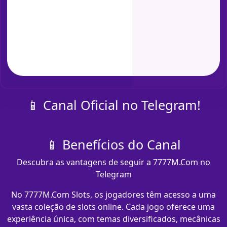
📱 Canal Oficial no Telegram!
📱 Benefícios do Canal
Descubra as vantagens de seguir a 7777M.Com no
Telegram
No 7777M.Com Slots, os jogadores têm acesso a uma
vasta coleção de slots online. Cada jogo oferece uma
experiência única, com temas diversificados, mecânicas