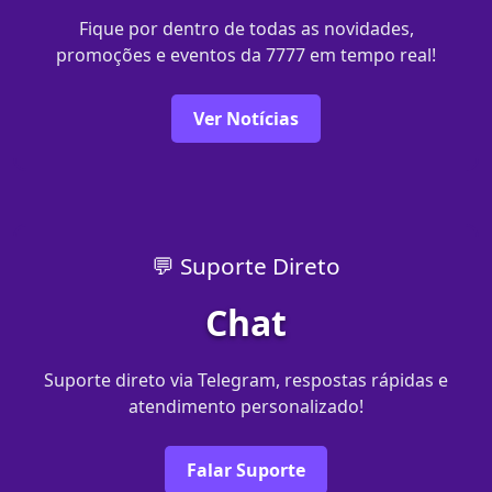
Fique por dentro de todas as novidades,
promoções e eventos da 7777 em tempo real!
Ver Notícias
💬 Suporte Direto
Chat
Suporte direto via Telegram, respostas rápidas e
atendimento personalizado!
Falar Suporte