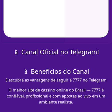
📱 Canal Oficial no Telegram!
📱 Benefícios do Canal
Descubra as vantagens de seguir a 7777 no Telegram
O melhor site de cassino online do Brasil — 7777 é
confiável, profissional e com apostas ao vivo em um
ambiente realista.