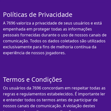
Políticas de Privacidade
A 7696 valoriza a privacidade de seus usuários e está
empenhada em proteger todas as informações
pessoais fornecidas durante o uso de nossos canais de
comunicação. Todos os dados coletados são utilizados
exclusivamente para fins de melhoria contínua da
experiência de nossos jogadores.
Termos e Condições
Os usuários da 7696 concordam em respeitar todas as
regras e regulamentos estabelecidos. É importante ler
e entender todos os termos antes de participar de
nossos canais de comunicação. A violação destes