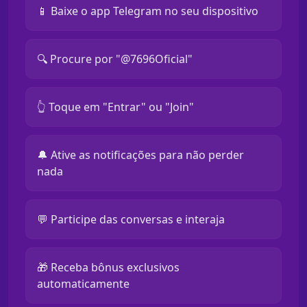
📱 Baixe o app Telegram no seu dispositivo
🔍 Procure por "@7696Oficial"
👆 Toque em "Entrar" ou "Join"
🔔 Ative as notificações para não perder
nada
💬 Participe das conversas e interaja
🎁 Receba bônus exclusivos
automaticamente