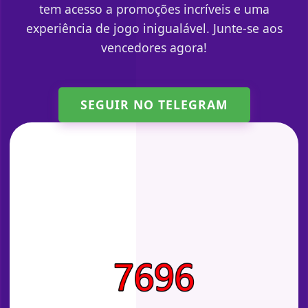
tem acesso a promoções incríveis e uma
experiência de jogo inigualável. Junte-se aos
vencedores agora!
SEGUIR NO TELEGRAM