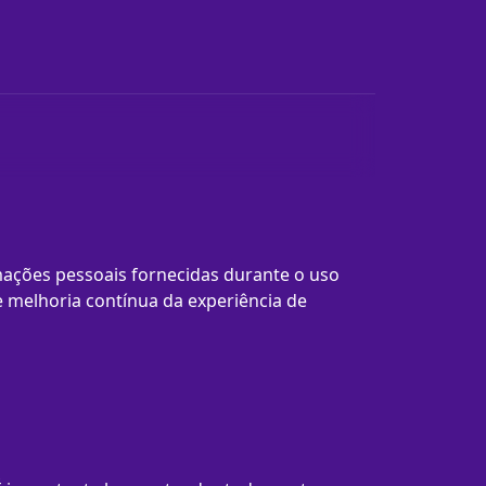
mações pessoais fornecidas durante o uso
e melhoria contínua da experiência de