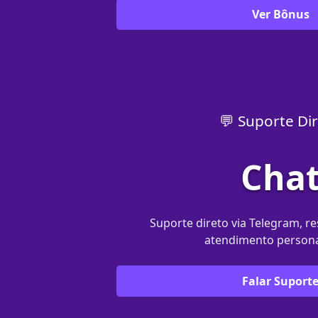
Ver Bônus
💬 Suporte Di
Cha
Suporte direto via Telegram, r
atendimento persona
Falar Suport