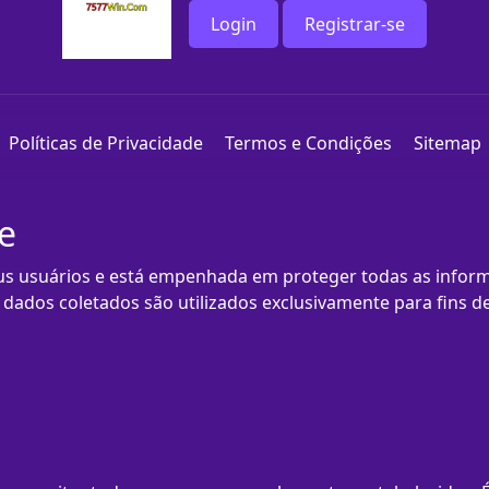
Login
Registrar-se
Políticas de Privacidade
Termos e Condições
Sitemap
de
eus usuários e está empenhada em proteger todas as infor
dados coletados são utilizados exclusivamente para fins d