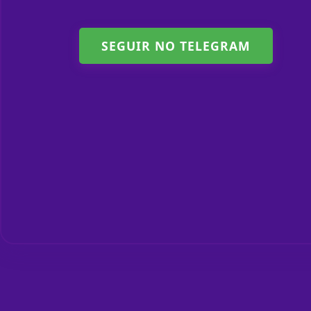
SEGUIR NO TELEGRAM