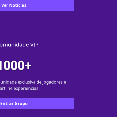
Ver Notícias
Comunidade VIP
1000+
unidade exclusiva de jogadores e
rtilhe experiências!
Entrar Grupo