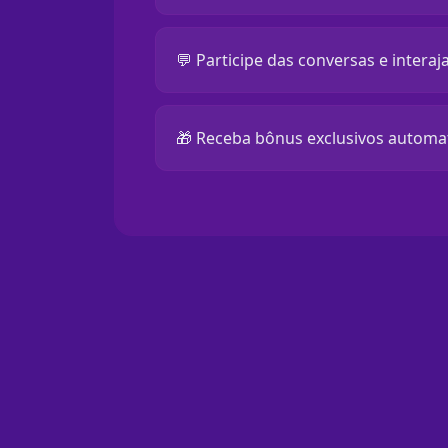
💬 Participe das conversas e interaj
🎁 Receba bônus exclusivos autom