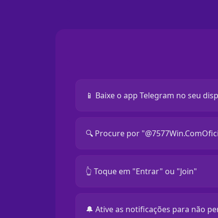
📱 Baixe o app Telegram no seu disp
🔍 Procure por "@7577Win.ComOfici
👆 Toque em "Entrar" ou "Join"
🔔 Ative as notificações para não p