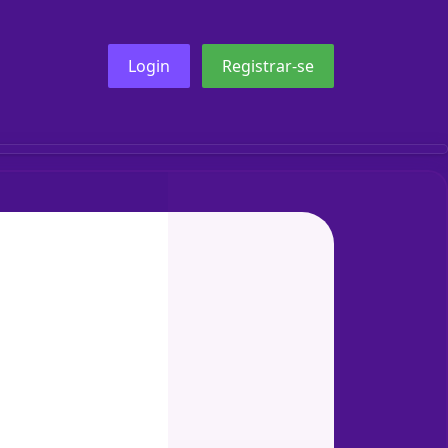
Login
Registrar-se