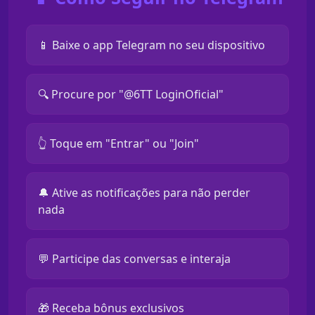
📱 Baixe o app Telegram no seu dispositivo
🔍 Procure por "@6TT LoginOficial"
👆 Toque em "Entrar" ou "Join"
🔔 Ative as notificações para não perder
nada
💬 Participe das conversas e interaja
🎁 Receba bônus exclusivos