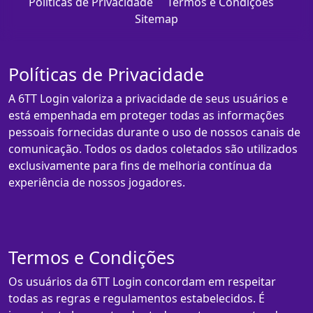
Políticas de Privacidade
Termos e Condições
Sitemap
Políticas de Privacidade
A 6TT Login valoriza a privacidade de seus usuários e
está empenhada em proteger todas as informações
pessoais fornecidas durante o uso de nossos canais de
comunicação. Todos os dados coletados são utilizados
exclusivamente para fins de melhoria contínua da
experiência de nossos jogadores.
Termos e Condições
Os usuários da 6TT Login concordam em respeitar
todas as regras e regulamentos estabelecidos. É