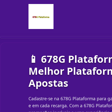
📱 678G Platafo
Melhor Platafor
Apostas
Cadastre-se na 678G Plataforma para g
e em cada recarga. Com a 678G Platafo