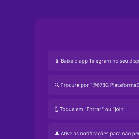
📱 Baixe o app Telegram no seu disp
🔍 Procure por "@678G PlataformaOf
👆 Toque em "Entrar" ou "Join"
🔔 Ative as notificações para não p