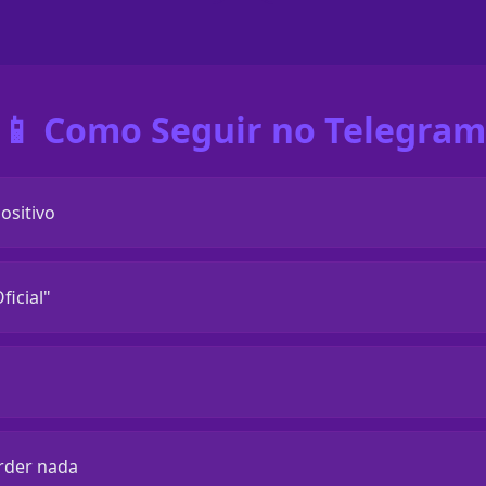
📱 Como Seguir no Telegram
ositivo
icial"
erder nada