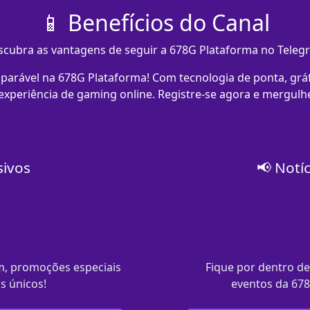
📱 Benefícios do Canal
scubra as vantagens de seguir a 678G Plataforma no Teleg
arável na 678G Plataforma! Com tecnologia de ponta, gráfi
xperiência de gaming online. Registre-se agora e mergul
sivos
📢 Notí
m, promoções especiais
Fique por dentro d
s únicos!
eventos da 67