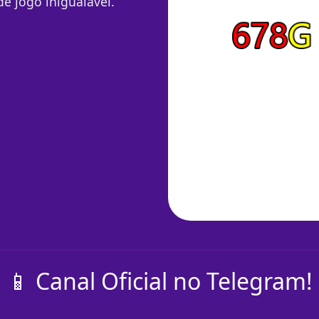
e jogo inigualável.
📱 Canal Oficial no Telegram!