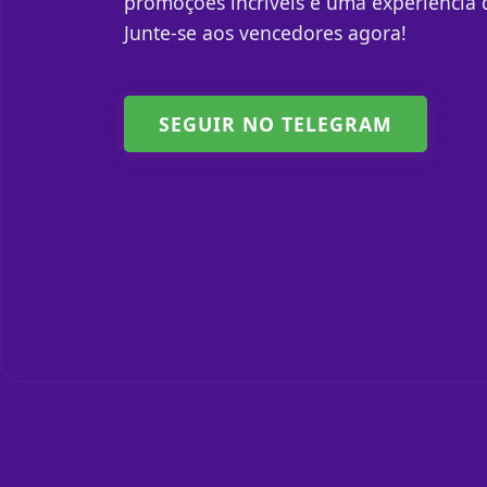
promoções incríveis e uma experiência d
Junte-se aos vencedores agora!
SEGUIR NO TELEGRAM