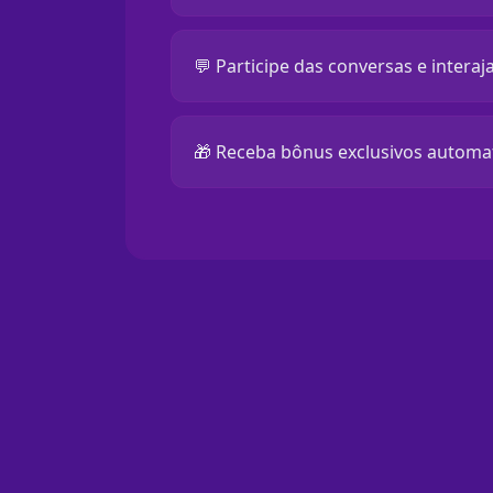
💬 Participe das conversas e interaj
🎁 Receba bônus exclusivos autom