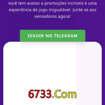
você tem acesso a promoções incríveis e uma
experiência de jogo inigualável. Junte-se aos
vencedores agora!
SEGUIR NO TELEGRAM