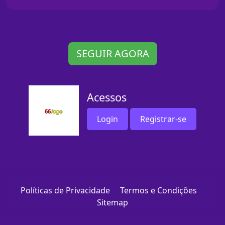
SEGUIR AGORA
Acessos
Login
Registrar-se
Políticas de Privacidade
Termos e Condições
Sitemap