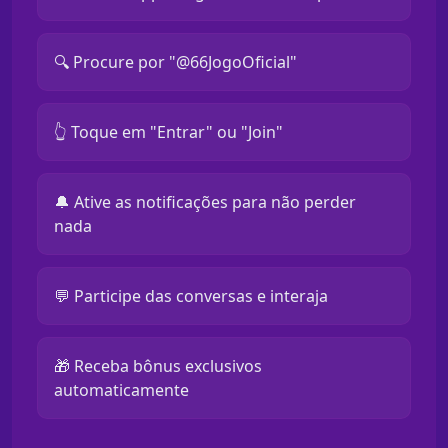
🔍 Procure por "@66JogoOficial"
👆 Toque em "Entrar" ou "Join"
🔔 Ative as notificações para não perder
nada
💬 Participe das conversas e interaja
🎁 Receba bônus exclusivos
automaticamente