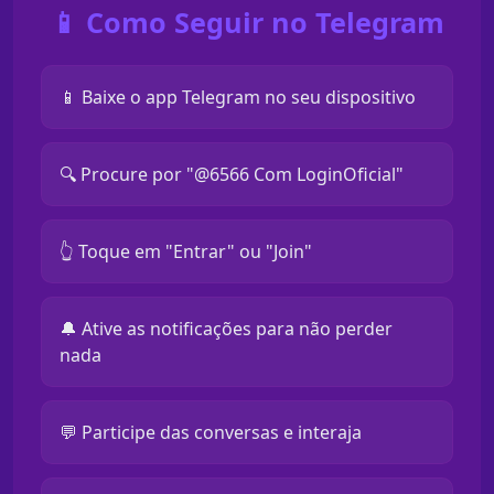
📱 Como Seguir no Telegram
📱 Baixe o app Telegram no seu dispositivo
🔍 Procure por "@6566 Com LoginOficial"
👆 Toque em "Entrar" ou "Join"
🔔 Ative as notificações para não perder
nada
💬 Participe das conversas e interaja