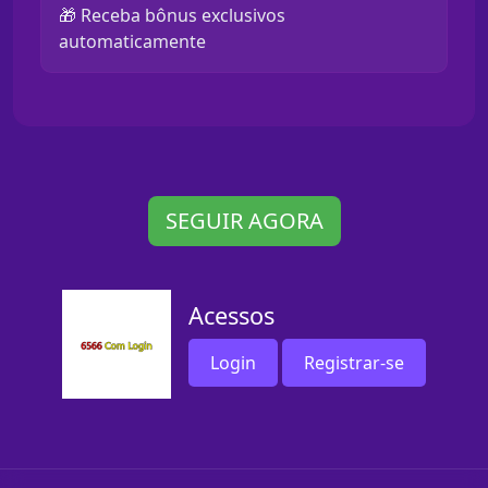
🎁 Receba bônus exclusivos
automaticamente
SEGUIR AGORA
Acessos
Login
Registrar-se