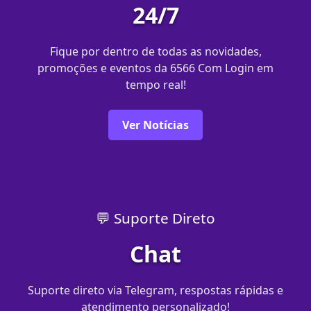
24/7
Fique por dentro de todas as novidades,
promoções e eventos da 6566 Com Login em
tempo real!
Ver Notícias
💬 Suporte Direto
Chat
Suporte direto via Telegram, respostas rápidas e
atendimento personalizado!