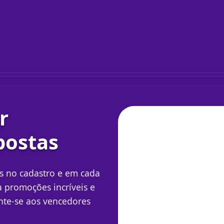
r
postas
s no cadastro e em cada
 promoções incríveis e
unte-se aos vencedores