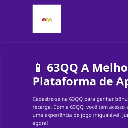
📱 63QQ A Melho
Plataforma de A
Cadastre-se na 63QQ para ganhar bônu
recarga. Com a 63QQ, você tem acesso a
uma experiência de jogo inigualável. J
agora!