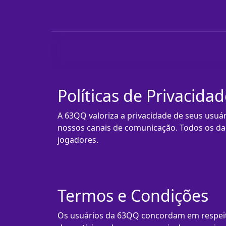
Políticas de Privacida
A 63QQ valoriza a privacidade de seus usu
nossos canais de comunicação. Todos os dad
jogadores.
Termos e Condições
Os usuários da 63QQ concordam em respeita