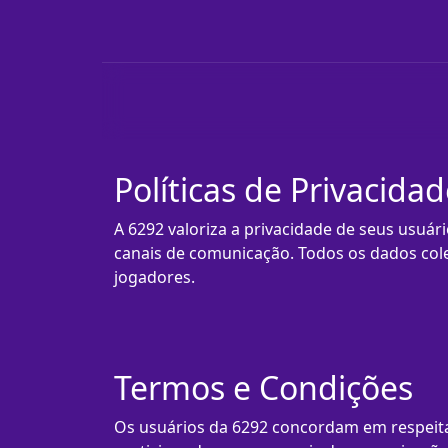
Políticas de Privacida
A 6292 valoriza a privacidade de seus usuá
canais de comunicação. Todos os dados cole
jogadores.
Termos e Condições
Os usuários da 6292 concordam em respeitar