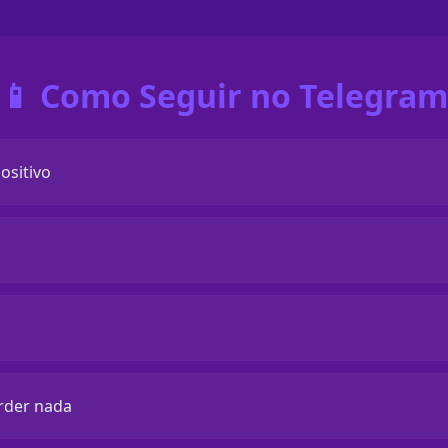
📱 Como Seguir no Telegram
ositivo
erder nada