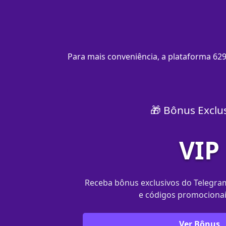
Para mais conveniência, a plataforma 629
🎁 Bônus Exclu
VIP
Receba bônus exclusivos do Telegra
e códigos promocionai
Ver Bônus