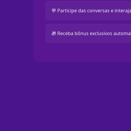
💬 Participe das conversas e interaj
🎁 Receba bônus exclusivos autom