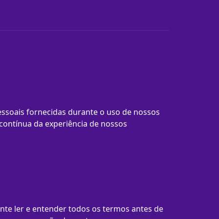
essoais fornecidas durante o uso de nossos
 contínua da experiência de nossos
nte ler e entender todos os termos antes de