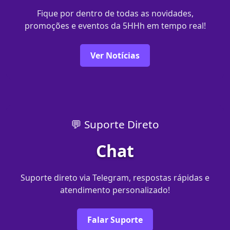
Fique por dentro de todas as novidades,
promoções e eventos da 5HHh em tempo real!
Ver Notícias
💬 Suporte Direto
Chat
Suporte direto via Telegram, respostas rápidas e
atendimento personalizado!
Falar Suporte