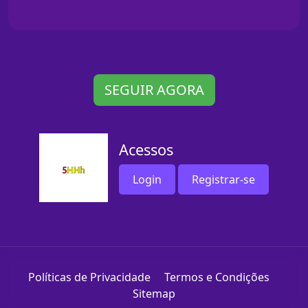
SEGUIR AGORA
Acessos
Login
Registrar-se
Políticas de Privacidade
Termos e Condições
Sitemap