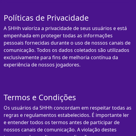
Políticas de Privacidade
A 5HHh valoriza a privacidade de seus usuários e está
empenhada em proteger todas as informações
pessoais fornecidas durante o uso de nossos canais de
comunicação. Todos os dados coletados são utilizados
exclusivamente para fins de melhoria contínua da
experiência de nossos jogadores.
Termos e Condições
Os usuários da 5HHh concordam em respeitar todas as
regras e regulamentos estabelecidos. É importante ler
e entender todos os termos antes de participar de
nossos canais de comunicação. A violação destes