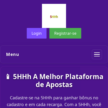
Login
Registrar-se
Menu
📱 5HHh A Melhor Plataforma
de Apostas
Cadastre-se na 5HHh para ganhar bônus no
cadastro e em cada recarga. Com a 5HHh, você