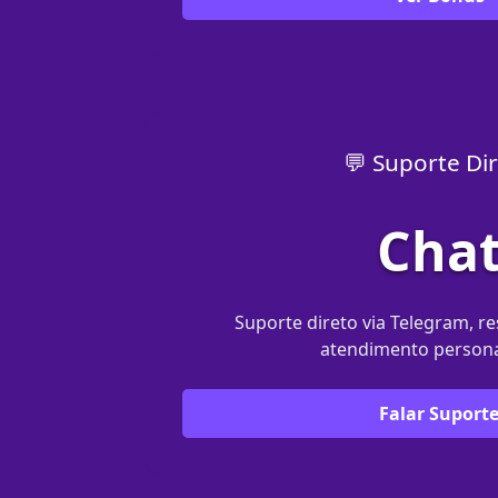
💬 Suporte Di
Cha
Suporte direto via Telegram, r
atendimento persona
Falar Suport