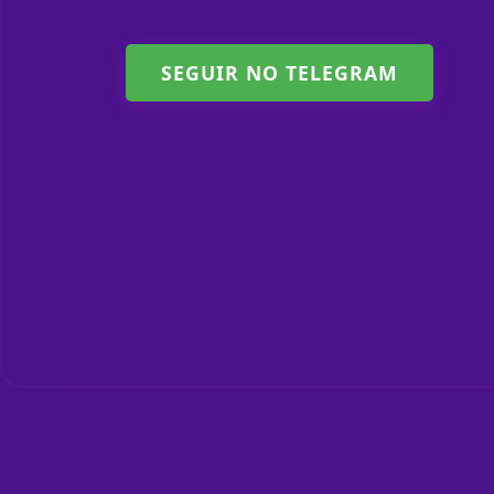
SEGUIR NO TELEGRAM