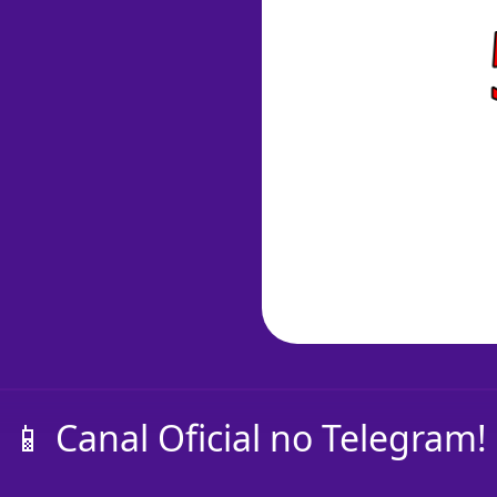
📱 Canal Oficial no Telegram!