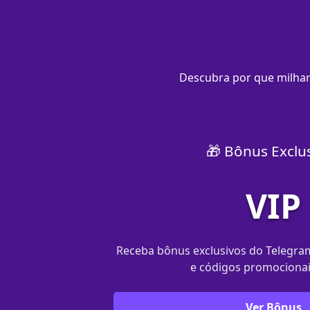
Descubra por que milhare
🎁 Bônus Exclu
VIP
Receba bônus exclusivos do Telegra
e códigos promocionai
Ver Bônus