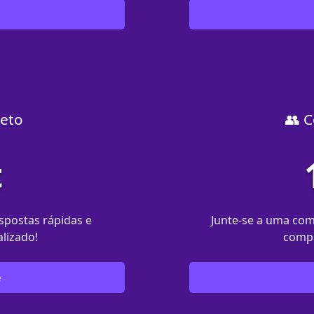
reto
👥 
t
espostas rápidas e
Junte-se a uma com
lizado!
compa
e