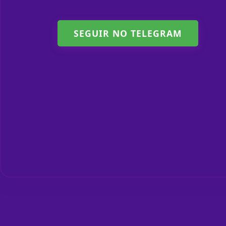
SEGUIR NO TELEGRAM