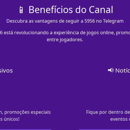
📱 Benefícios do Canal
Descubra as vantagens de seguir a 5956 no Telegram
956 está revolucionando a experiência de jogos online, pr
entre jogadores.
sivos
📢 Notí
m, promoções especiais
Fique por dentro d
s únicos!
eventos 