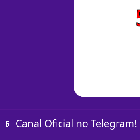
📱 Canal Oficial no Telegram!