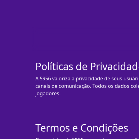
Políticas de Privacida
A 5956 valoriza a privacidade de seus usuá
canais de comunicação. Todos os dados cole
jogadores.
Termos e Condições