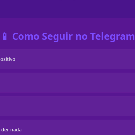
📱 Como Seguir no Telegram
ositivo
erder nada