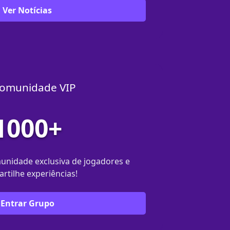
Ver Notícias
Comunidade VIP
1000+
unidade exclusiva de jogadores e
rtilhe experiências!
Entrar Grupo