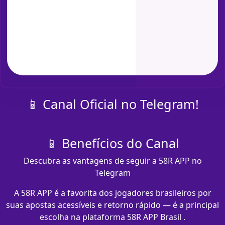
📱 Canal Oficial no Telegram!
📱 Benefícios do Canal
Descubra as vantagens de seguir a 58R APP no
Telegram
A 58R APP é a favorita dos jogadores brasileiros por
suas apostas acessíveis e retorno rápido — é a principal
escolha na plataforma 58R APP Brasil .