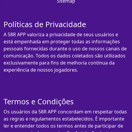
Sitemap
Políticas de Privacidade
A 58R APP valoriza a privacidade de seus usuários e
está empenhada em proteger todas as informações
pessoais fornecidas durante o uso de nossos canais de
comunicação. Todos os dados coletados são utilizados
exclusivamente para fins de melhoria contínua da
experiência de nossos jogadores.
Termos e Condições
Os usuários da 58R APP concordam em respeitar todas
as regras e regulamentos estabelecidos. É importante
ler e entender todos os termos antes de participar de