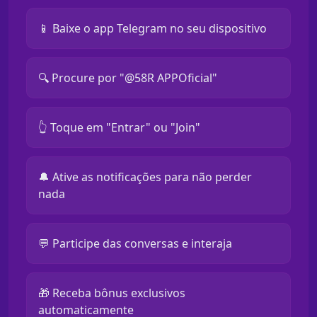
📱 Baixe o app Telegram no seu dispositivo
🔍 Procure por "@58R APPOficial"
👆 Toque em "Entrar" ou "Join"
🔔 Ative as notificações para não perder
nada
💬 Participe das conversas e interaja
🎁 Receba bônus exclusivos
automaticamente