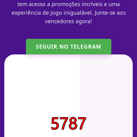
tem acesso a promoções incríveis e uma
experiência de jogo inigualável. Junte-se aos
vencedores agora!
SEGUIR NO TELEGRAM