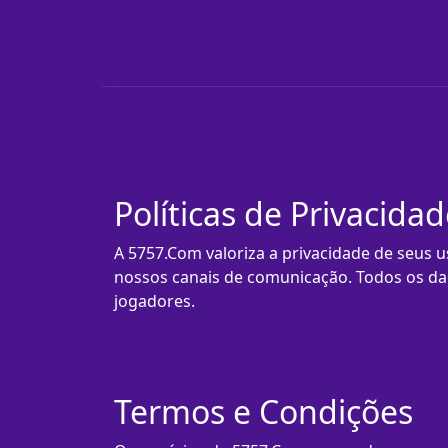
Políticas de Privacida
A 5757.Com valoriza a privacidade de seus 
nossos canais de comunicação. Todos os dad
jogadores.
Termos e Condições