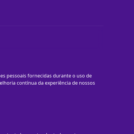
es pessoais fornecidas durante o uso de
elhoria contínua da experiência de nossos