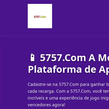
📱 5757.Com A M
Plataforma de A
Cadastre-se na 5757.Com para ganhar 
cada recarga. Com a 5757.Com, você t
incríveis e uma experiência de jogo inig
vencedores agora!