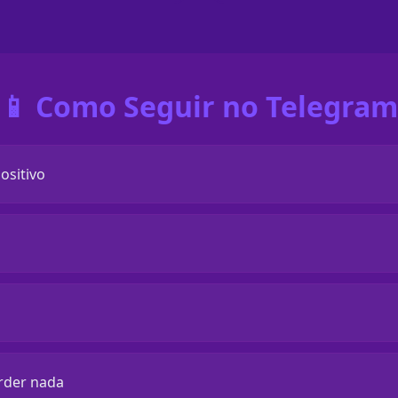
📱 Como Seguir no Telegram
ositivo
erder nada