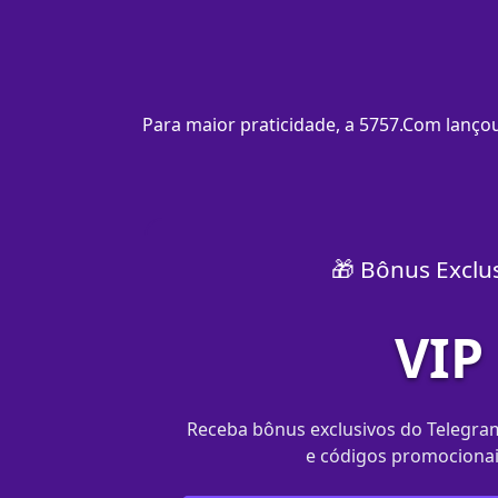
Para maior praticidade, a 5757.Com lanço
🎁 Bônus Exclu
VIP
Receba bônus exclusivos do Telegra
e códigos promocionai