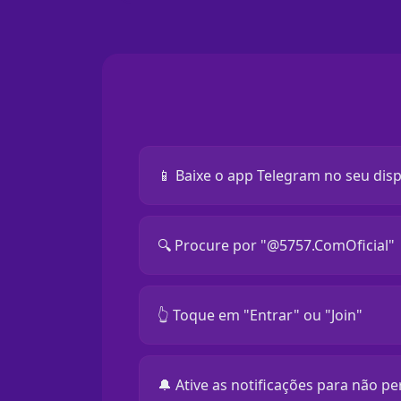
📱 Baixe o app Telegram no seu disp
🔍 Procure por "@5757.ComOficial"
👆 Toque em "Entrar" ou "Join"
🔔 Ative as notificações para não p