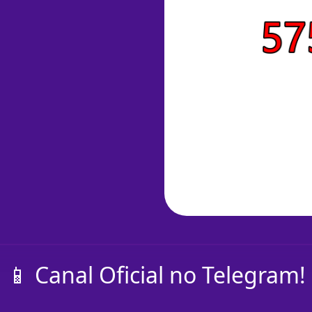
📱 Canal Oficial no Telegram!