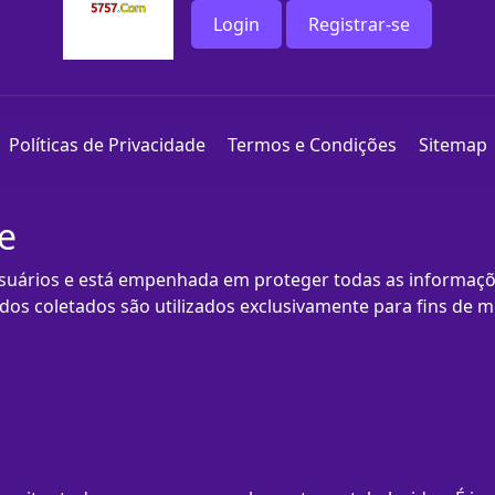
Login
Registrar-se
Políticas de Privacidade
Termos e Condições
Sitemap
de
usuários e está empenhada em proteger todas as informaçõ
os coletados são utilizados exclusivamente para fins de m