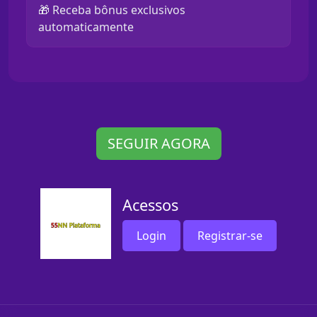
🎁 Receba bônus exclusivos
automaticamente
SEGUIR AGORA
Acessos
Login
Registrar-se