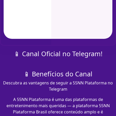
📱 Canal Oficial no Telegram!
📱 Benefícios do Canal
Descubra as vantagens de seguir a 55NN Plataforma no
Telegram
A 55NN Plataforma é uma das plataformas de
entretenimento mais queridas — a plataforma 55NN
Plataforma Brasil oferece conteúdo amplo e é