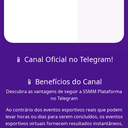
📱 Canal Oficial no Telegram!
📱 Benefícios do Canal
Descubra as vantagens de seguir a 55MM Plataforma
no Telegram
Ao contrário dos eventos esportivos reais que podem
levar horas ou dias para serem concluídos, os eventos
esportivos virtuais fornecem resultados instantâneos,