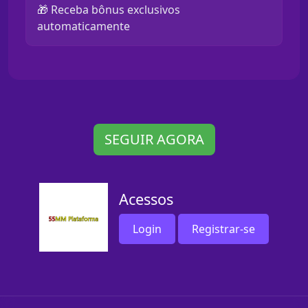
🎁 Receba bônus exclusivos
automaticamente
SEGUIR AGORA
Acessos
Login
Registrar-se