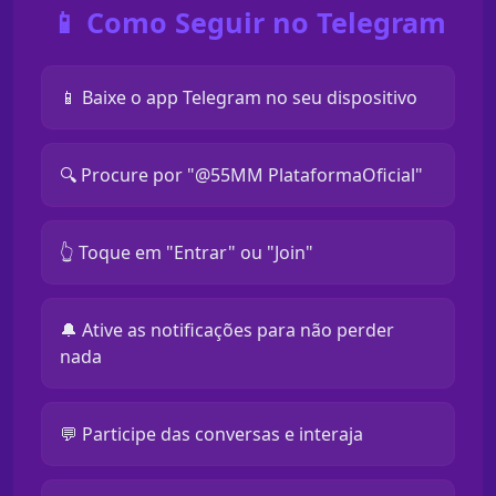
📱 Como Seguir no Telegram
📱 Baixe o app Telegram no seu dispositivo
🔍 Procure por "@55MM PlataformaOficial"
👆 Toque em "Entrar" ou "Join"
🔔 Ative as notificações para não perder
nada
💬 Participe das conversas e interaja