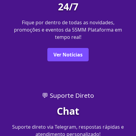
24/7
Fique por dentro de todas as novidades,
promoções e eventos da 55MM Plataforma em
tempo real!
Ver Notícias
💬 Suporte Direto
Chat
Suporte direto via Telegram, respostas rápidas e
atendimento personalizado!