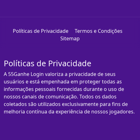
Políticas de Privacidade
Termos e Condições
Sitemap
Políticas de Privacidade
A 55Ganhe Login valoriza a privacidade de seus
usuários e está empenhada em proteger todas as
informações pessoais fornecidas durante o uso de
nossos canais de comunicação. Todos os dados
coletados são utilizados exclusivamente para fins de
melhoria contínua da experiência de nossos jogadores.