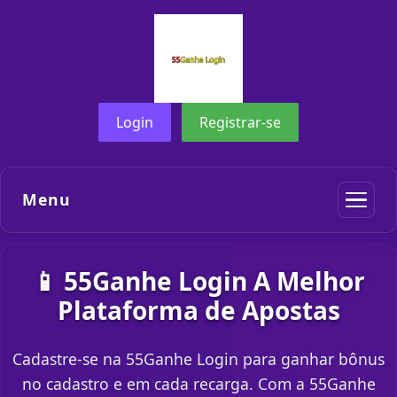
Login
Registrar-se
Menu
📱 55Ganhe Login A Melhor
Plataforma de Apostas
Cadastre-se na 55Ganhe Login para ganhar bônus
no cadastro e em cada recarga. Com a 55Ganhe