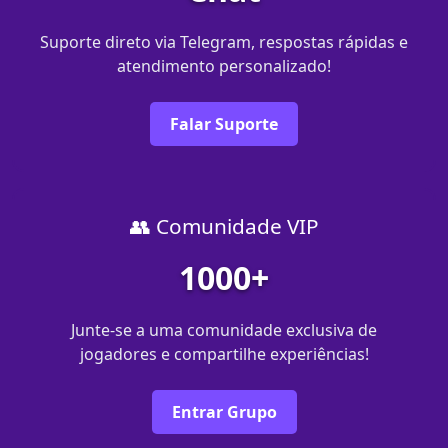
Suporte direto via Telegram, respostas rápidas e
atendimento personalizado!
Falar Suporte
👥 Comunidade VIP
1000+
Junte-se a uma comunidade exclusiva de
jogadores e compartilhe experiências!
Entrar Grupo