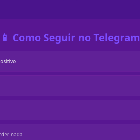
📱 Como Seguir no Telegram
ositivo
erder nada