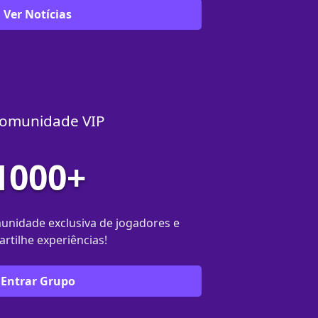
Ver Notícias
Comunidade VIP
1000+
unidade exclusiva de jogadores e
rtilhe experiências!
Entrar Grupo