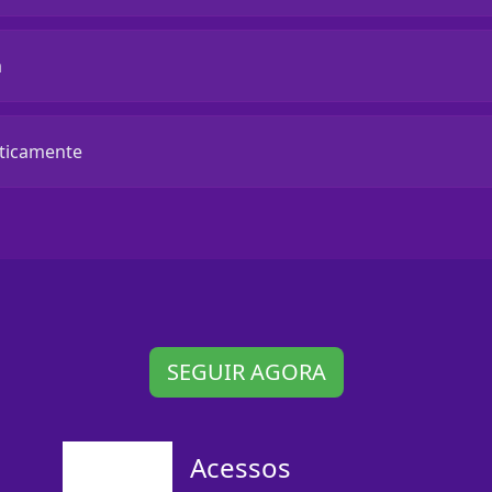
a
aticamente
SEGUIR AGORA
Acessos