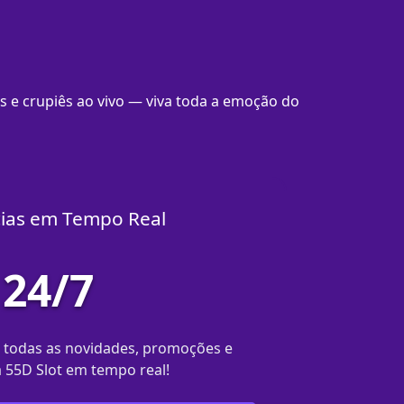
as e crupiês ao vivo — viva toda a emoção do
cias em Tempo Real
24/7
e todas as novidades, promoções e
 55D Slot em tempo real!