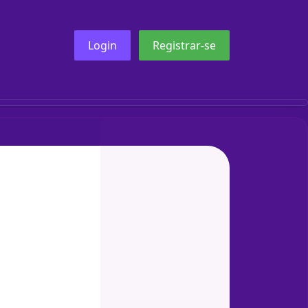
Login
Registrar-se