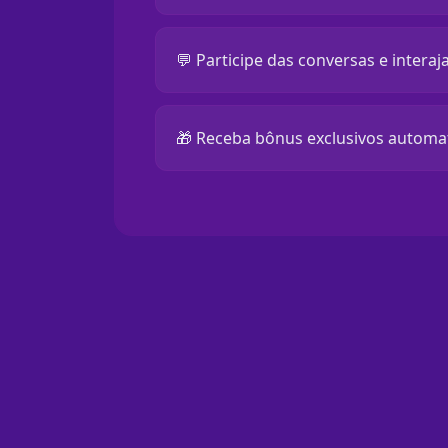
💬 Participe das conversas e interaj
🎁 Receba bônus exclusivos autom