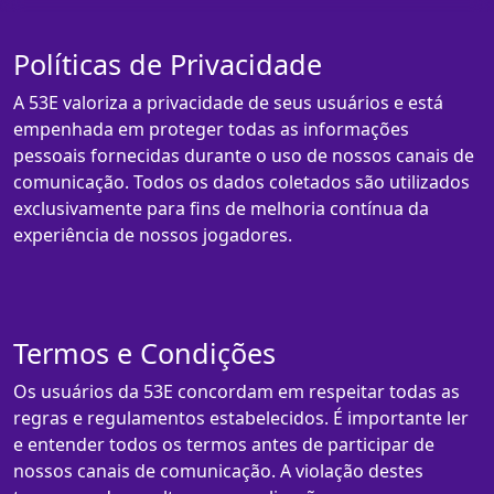
Políticas de Privacidade
A 53E valoriza a privacidade de seus usuários e está
empenhada em proteger todas as informações
pessoais fornecidas durante o uso de nossos canais de
comunicação. Todos os dados coletados são utilizados
exclusivamente para fins de melhoria contínua da
experiência de nossos jogadores.
Termos e Condições
Os usuários da 53E concordam em respeitar todas as
regras e regulamentos estabelecidos. É importante ler
e entender todos os termos antes de participar de
nossos canais de comunicação. A violação destes