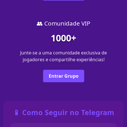
👥 Comunidade VIP
1000+
Junte-se a uma comunidade exclusiva de
jogadores e compartilhe experiências!
Entrar Grupo
📱 Como Seguir no Telegram