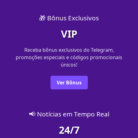
🎁 Bônus Exclusivos
VIP
Receba bônus exclusivos do Telegram,
promoções especiais e códigos promocionais
únicos!
Ver Bônus
📢 Notícias em Tempo Real
24/7