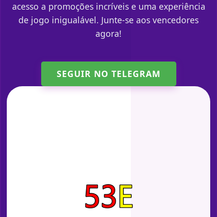
acesso a promoções incríveis e uma experiência
de jogo inigualável. Junte-se aos vencedores
agora!
SEGUIR NO TELEGRAM