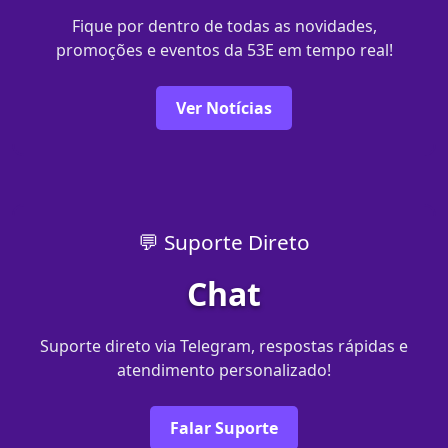
Fique por dentro de todas as novidades,
promoções e eventos da 53E em tempo real!
Ver Notícias
💬 Suporte Direto
Chat
Suporte direto via Telegram, respostas rápidas e
atendimento personalizado!
Falar Suporte