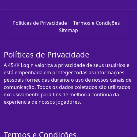
Políticas de Privacidade
Termos e Condições
Sitemap
Políticas de Privacidade
A 45KK Login valoriza a privacidade de seus usuários e
está empenhada em proteger todas as informações
pessoais fornecidas durante o uso de nossos canais de
comunicação. Todos os dados coletados são utilizados
exclusivamente para fins de melhoria contínua da
experiência de nossos jogadores.
Termos e Condições