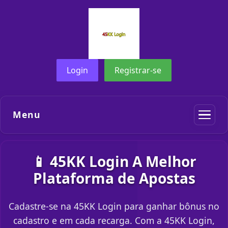
Login
Registrar-se
Menu
📱 45KK Login A Melhor
Plataforma de Apostas
Cadastre-se na 45KK Login para ganhar bônus no
cadastro e em cada recarga. Com a 45KK Login,