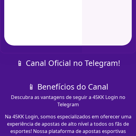
📱 Canal Oficial no Telegram!
📱 Benefícios do Canal
Descubra as vantagens de seguir a 45KK Login no
Telegram
Na 45KK Login, somos especializados em oferecer uma
experiência de apostas de alto nível a todos os fãs de
esportes! Nossa plataforma de apostas esportivas