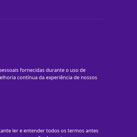
pessoais fornecidas durante o uso de
elhoria contínua da experiência de nossos
ante ler e entender todos os termos antes