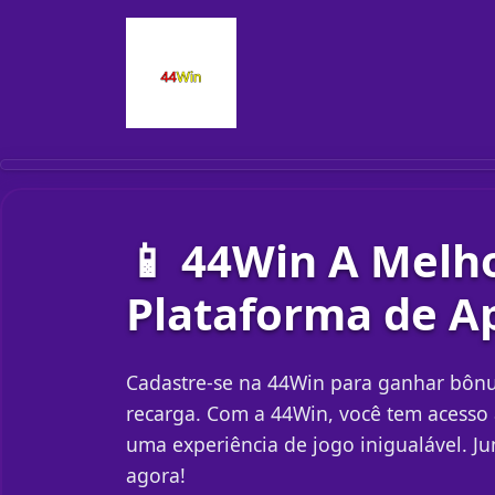
📱 44Win A Melh
Plataforma de A
Cadastre-se na 44Win para ganhar bônu
recarga. Com a 44Win, você tem acesso 
uma experiência de jogo inigualável. J
agora!