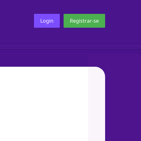
Login
Registrar-se