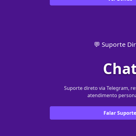
💬 Suporte Di
Cha
Suporte direto via Telegram, r
atendimento persona
Falar Suport