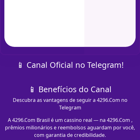
📱 Canal Oficial no Telegram!
📱 Benefícios do Canal
Descubra as vantagens de seguir a 4296.Com no
Telegram
A 4296.Com Brasil é um cassino real — na 4296.Com ,
prêmios milionários e reembolsos aguardam por você,
com garantia de credibilidade.