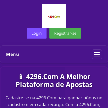
Login
Registrar-se
Menu
📱 4296.Com A Melhor
Plataforma de Apostas
Cadastre-se na 4296.Com para ganhar bônus no
cadastro e em cada recarga. Com a 4296.Com,