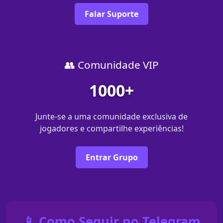
Falar Suporte
👥 Comunidade VIP
1000+
Junte-se a uma comunidade exclusiva de
jogadores e compartilhe experiências!
Entrar Grupo
📱 Como Seguir no Telegram