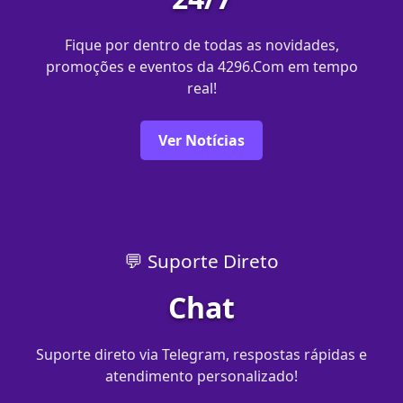
Fique por dentro de todas as novidades,
promoções e eventos da 4296.Com em tempo
real!
Ver Notícias
💬 Suporte Direto
Chat
Suporte direto via Telegram, respostas rápidas e
atendimento personalizado!