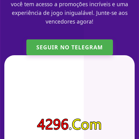
você tem acesso a promoções incríveis e uma
experiência de jogo inigualável. Junte-se aos
vencedores agora!
SEGUIR NO TELEGRAM