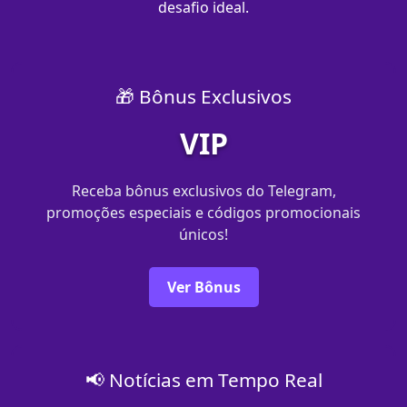
desafio ideal.
🎁 Bônus Exclusivos
VIP
Receba bônus exclusivos do Telegram,
promoções especiais e códigos promocionais
únicos!
Ver Bônus
📢 Notícias em Tempo Real