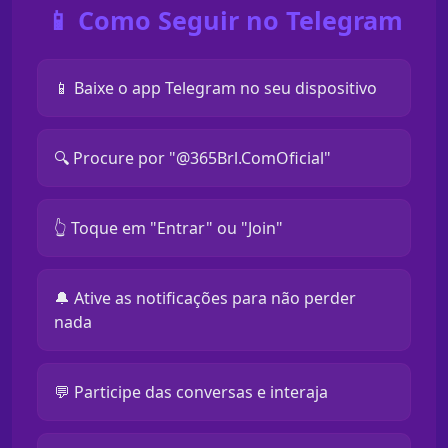
📱 Como Seguir no Telegram
📱 Baixe o app Telegram no seu dispositivo
🔍 Procure por "@365Brl.ComOficial"
👆 Toque em "Entrar" ou "Join"
🔔 Ative as notificações para não perder
nada
💬 Participe das conversas e interaja