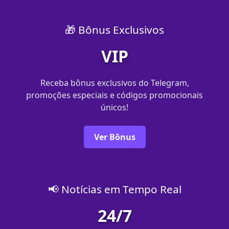
🎁 Bônus Exclusivos
VIP
Receba bônus exclusivos do Telegram,
promoções especiais e códigos promocionais
únicos!
Ver Bônus
📢 Notícias em Tempo Real
24/7