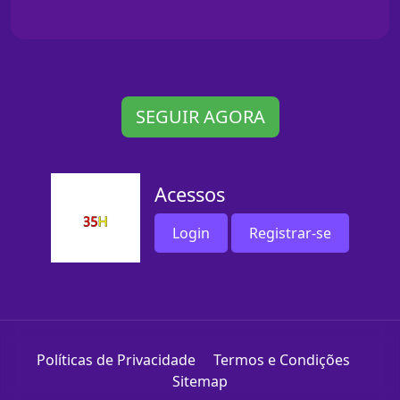
SEGUIR AGORA
Acessos
Login
Registrar-se
Políticas de Privacidade
Termos e Condições
Sitemap