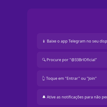
📱 Baixe o app Telegram no seu disp
🔍 Procure por "@33BrlOficial"
👆 Toque em "Entrar" ou "Join"
🔔 Ative as notificações para não p