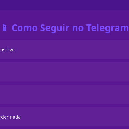
📱 Como Seguir no Telegram
ositivo
erder nada