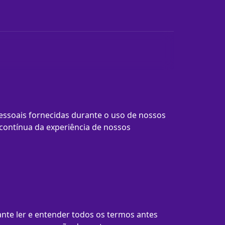
essoais fornecidas durante o uso de nossos
 contínua da experiência de nossos
nte ler e entender todos os termos antes