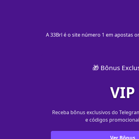
A 33Brl é o site número 1 em apostas onl
🎁 Bônus Exclu
VIP
Receba bônus exclusivos do Telegra
e códigos promocionai
Ver Bônus