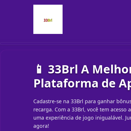
📱 33Brl A Melho
Plataforma de A
Cadastre-se na 33Brl para ganhar bônu
recarga. Com a 33Brl, você tem acesso a
uma experiência de jogo inigualável. J
agora!