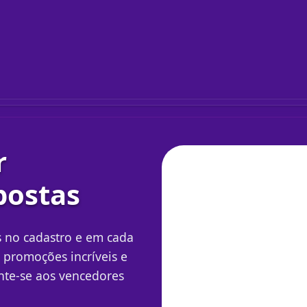
r
postas
s no cadastro e em cada
 promoções incríveis e
unte-se aos vencedores