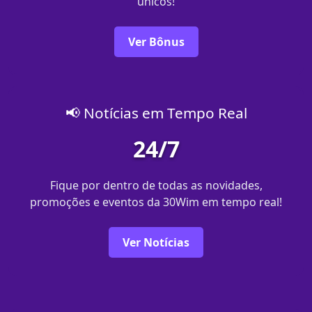
únicos!
Ver Bônus
📢 Notícias em Tempo Real
24/7
Fique por dentro de todas as novidades,
promoções e eventos da 30Wim em tempo real!
Ver Notícias