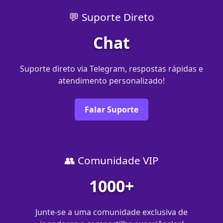
💬 Suporte Direto
Chat
Suporte direto via Telegram, respostas rápidas e
atendimento personalizado!
Falar Suporte
👥 Comunidade VIP
1000+
Junte-se a uma comunidade exclusiva de