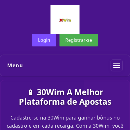
Login
Registrar-se
Menu
📱 30Wim A Melhor
Plataforma de Apostas
Cadastre-se na 30Wim para ganhar bônus no
cadastro e em cada recarga. Com a 30Wim, você