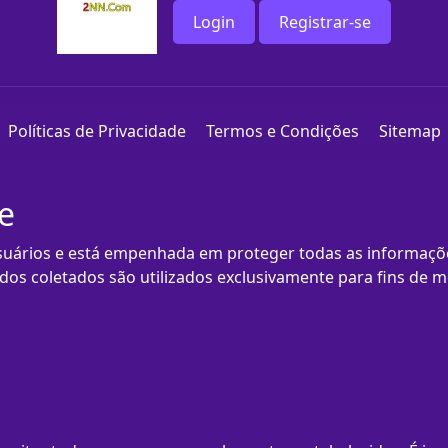
Login
Registrar-se
Políticas de Privacidade
Termos e Condições
Sitemap
de
usuários e está empenhada em proteger todas as informaçõ
os coletados são utilizados exclusivamente para fins de m