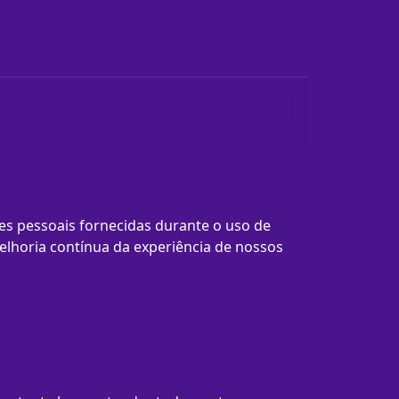
es pessoais fornecidas durante o uso de
elhoria contínua da experiência de nossos