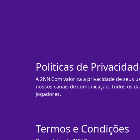
Políticas de Privacida
A 2NN.Com valoriza a privacidade de seus 
nossos canais de comunicação. Todos os dad
jogadores.
Termos e Condições