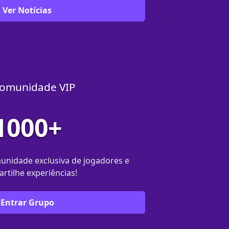
Ver Notícias
Comunidade VIP
1000+
unidade exclusiva de jogadores e
rtilhe experiências!
Entrar Grupo