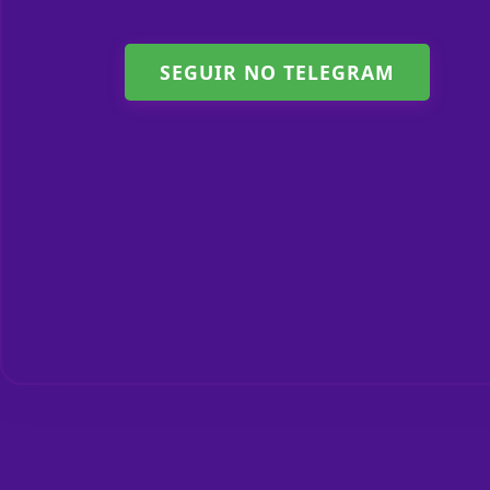
SEGUIR NO TELEGRAM