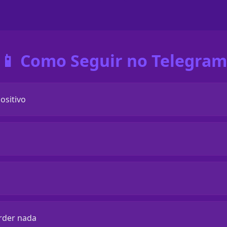
📱 Como Seguir no Telegram
ositivo
erder nada