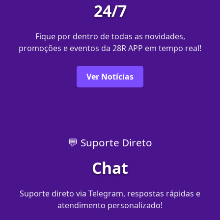
24/7
Fique por dentro de todas as novidades,
promoções e eventos da 28R APP em tempo real!
Ver Notícias
💬 Suporte Direto
Chat
Suporte direto via Telegram, respostas rápidas e
atendimento personalizado!