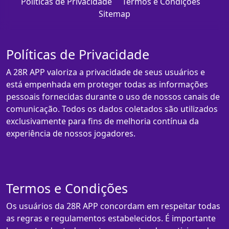
Políticas de Privacidade
Termos e Condições
Sitemap
Políticas de Privacidade
A 28R APP valoriza a privacidade de seus usuários e
está empenhada em proteger todas as informações
pessoais fornecidas durante o uso de nossos canais de
comunicação. Todos os dados coletados são utilizados
exclusivamente para fins de melhoria contínua da
experiência de nossos jogadores.
Termos e Condições
Os usuários da 28R APP concordam em respeitar todas
as regras e regulamentos estabelecidos. É importante