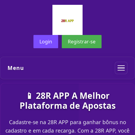
Login
Registrar-se
Menu
📱 28R APP A Melhor
Plataforma de Apostas
Cadastre-se na 28R APP para ganhar bônus no
cadastro e em cada recarga. Com a 28R APP, você