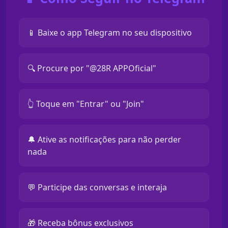
📱 Baixe o app Telegram no seu dispositivo
🔍 Procure por "@28R APPOficial"
👆 Toque em "Entrar" ou "Join"
🔔 Ative as notificações para não perder
nada
💬 Participe das conversas e interaja
🎁 Receba bônus exclusivos