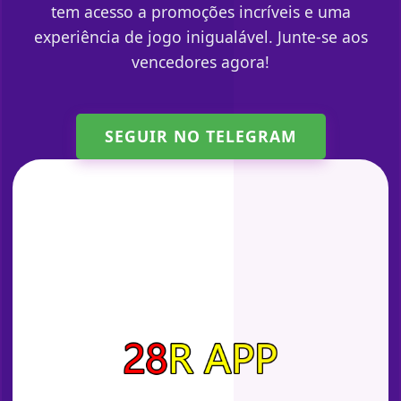
tem acesso a promoções incríveis e uma
experiência de jogo inigualável. Junte-se aos
vencedores agora!
SEGUIR NO TELEGRAM