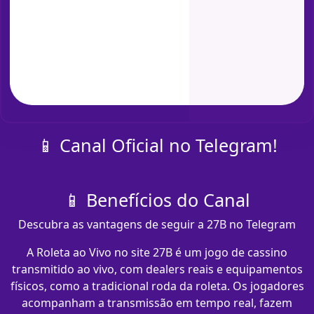
📱 Canal Oficial no Telegram!
📱 Benefícios do Canal
Descubra as vantagens de seguir a 27B no Telegram
A Roleta ao Vivo no site 27B é um jogo de cassino
transmitido ao vivo, com dealers reais e equipamentos
físicos, como a tradicional roda da roleta. Os jogadores
acompanham a transmissão em tempo real, fazem