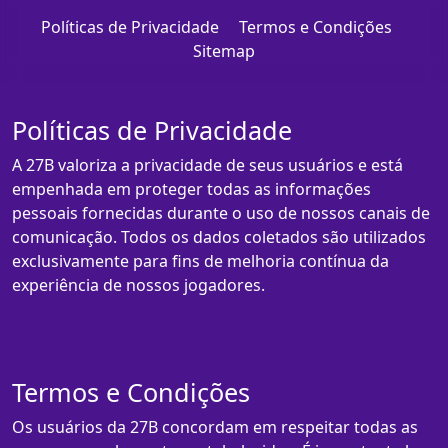
Políticas de Privacidade
Termos e Condições
Sitemap
Políticas de Privacidade
A 27B valoriza a privacidade de seus usuários e está
empenhada em proteger todas as informações
pessoais fornecidas durante o uso de nossos canais de
comunicação. Todos os dados coletados são utilizados
exclusivamente para fins de melhoria contínua da
experiência de nossos jogadores.
Termos e Condições
Os usuários da 27B concordam em respeitar todas as