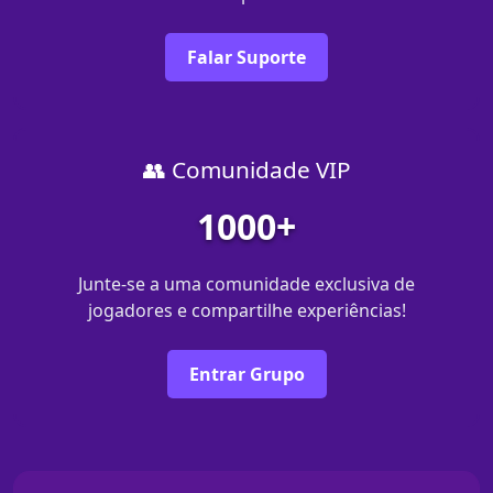
Falar Suporte
👥 Comunidade VIP
1000+
Junte-se a uma comunidade exclusiva de
jogadores e compartilhe experiências!
Entrar Grupo