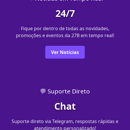
24/7
Fique por dentro de todas as novidades,
promoções e eventos da 27B em tempo real!
Ver Notícias
💬 Suporte Direto
Chat
Suporte direto via Telegram, respostas rápidas e
atendimento personalizado!