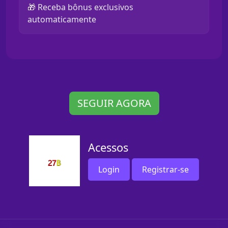
🎁 Receba bônus exclusivos
automaticamente
SEGUIR AGORA
Acessos
Login
Registrar-se