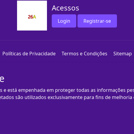
Acessos
Login
Registrar-se
Políticas de Privacidade
Termos e Condições
Sitemap
de
ios e está empenhada em proteger todas as informações pe
tados são utilizados exclusivamente para fins de melhoria