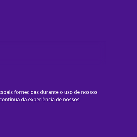
ssoais fornecidas durante o uso de nossos
 contínua da experiência de nossos