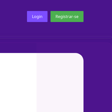
Login
Registrar-se