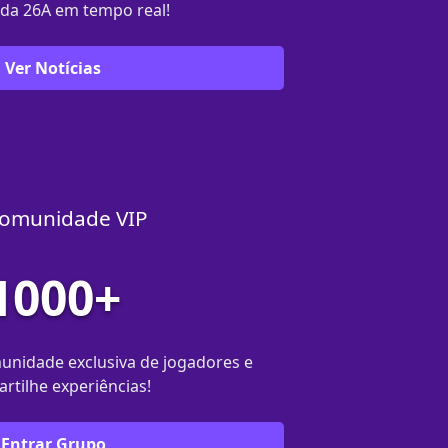
 da 26A em tempo real!
Ver Notícias
Comunidade VIP
1000+
unidade exclusiva de jogadores e
rtilhe experiências!
Entrar Grupo