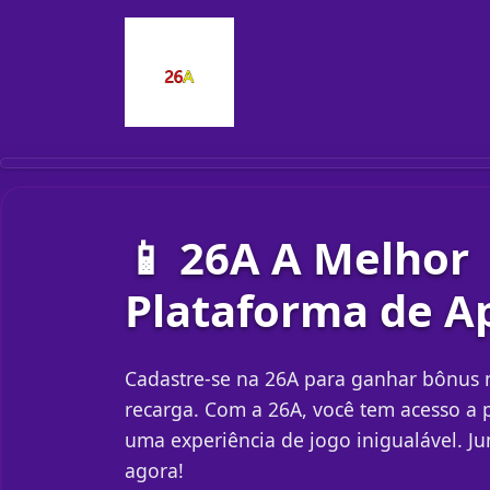
📱 26A A Melhor
Plataforma de A
Cadastre-se na 26A para ganhar bônus 
recarga. Com a 26A, você tem acesso a 
uma experiência de jogo inigualável. J
agora!