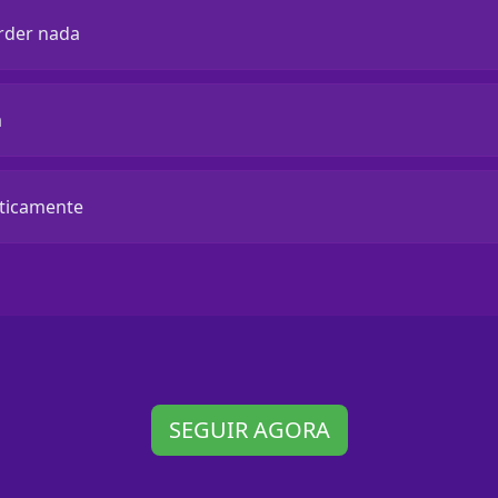
erder nada
a
aticamente
SEGUIR AGORA