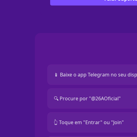
📱 Baixe o app Telegram no seu disp
🔍 Procure por "@26AOficial"
👆 Toque em "Entrar" ou "Join"