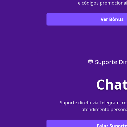
e códigos promocionai
Ver Bônus
💬 Suporte Di
Cha
Suporte direto via Telegram, r
atendimento persona
Falar Suport