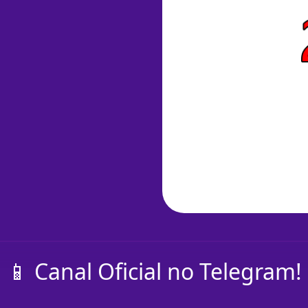
📱 Canal Oficial no Telegram!