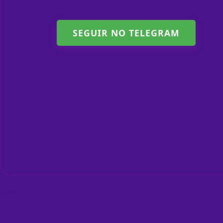
SEGUIR NO TELEGRAM