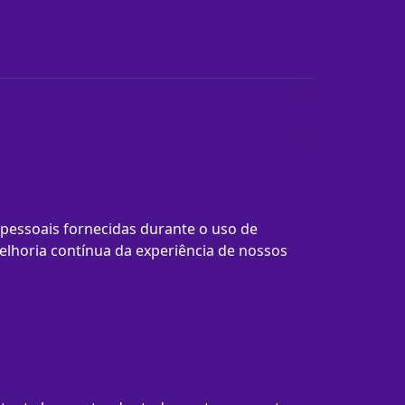
 pessoais fornecidas durante o uso de
elhoria contínua da experiência de nossos