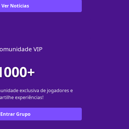
Ver Notícias
Comunidade VIP
1000+
unidade exclusiva de jogadores e
rtilhe experiências!
Entrar Grupo