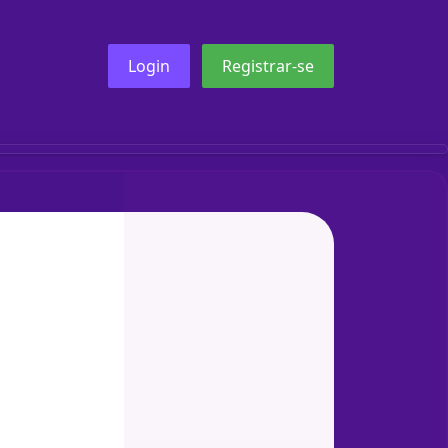
Login
Registrar-se