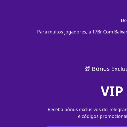
De
Para muitos jogadores, a 17Br Com Baixar
🎁 Bônus Exclu
VIP
Receba bônus exclusivos do Telegra
e códigos promocionai