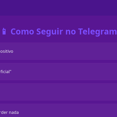
📱 Como Seguir no Telegram
ositivo
icial"
erder nada