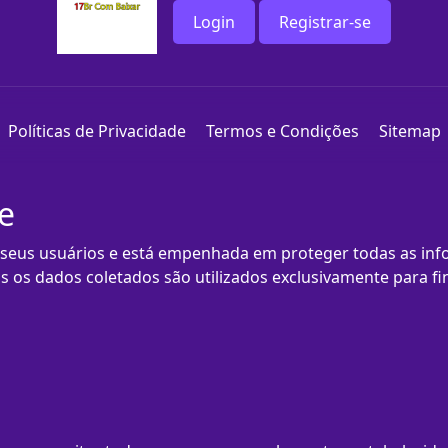
Login
Registrar-se
Políticas de Privacidade
Termos e Condições
Sitemap
de
e seus usuários e está empenhada em proteger todas as in
 os dados coletados são utilizados exclusivamente para fi