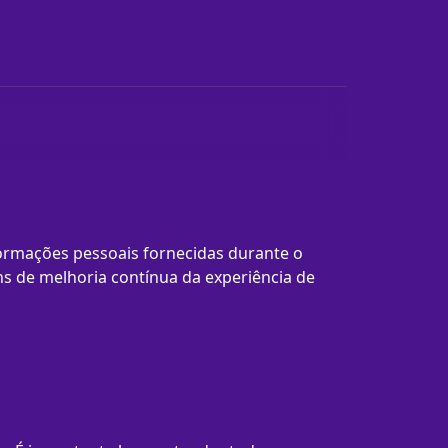
formações pessoais fornecidas durante o
ns de melhoria contínua da experiência de