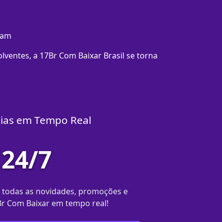
ram
ventes, a 17Br Com Baixar Brasil se torna
cias em Tempo Real
24/7
e todas as novidades, promoções e
Br Com Baixar em tempo real!