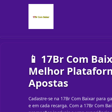
📱 17Br Com Baix
Melhor Platafor
Apostas
Cadastre-se na 17Br Com Baixar para g
e em cada recarga. Com a 17Br Com Baix