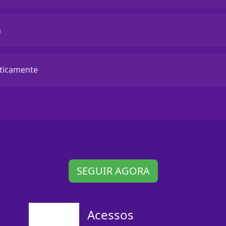
a
aticamente
SEGUIR AGORA
Acessos