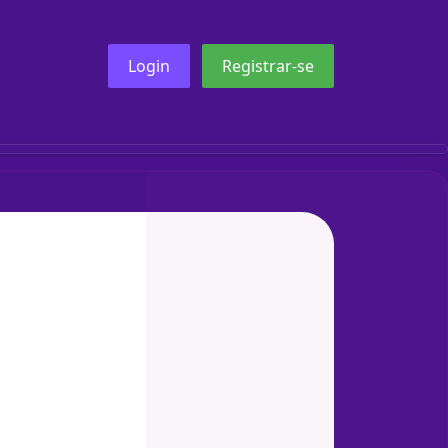
Login
Registrar-se