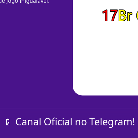
e jogo inigualável.
📱 Canal Oficial no Telegram!