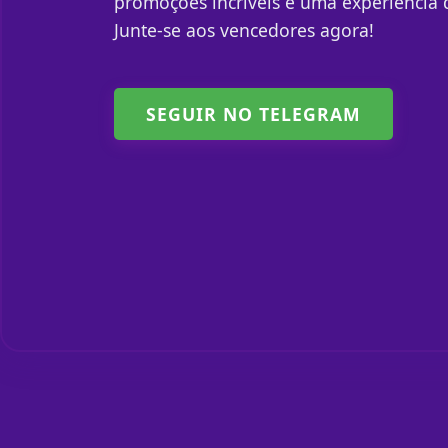
promoções incríveis e uma experiência d
Junte-se aos vencedores agora!
SEGUIR NO TELEGRAM