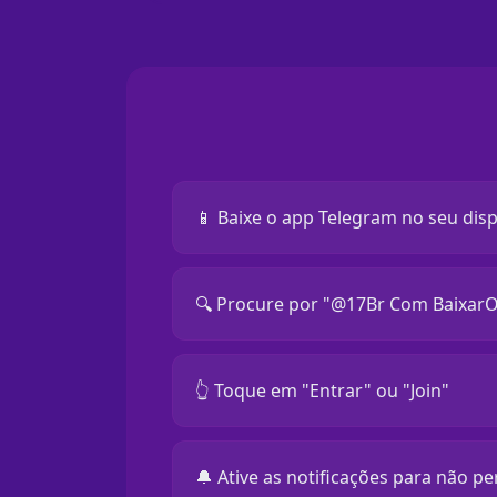
📱 Baixe o app Telegram no seu disp
🔍 Procure por "@17Br Com BaixarOf
👆 Toque em "Entrar" ou "Join"
🔔 Ative as notificações para não p