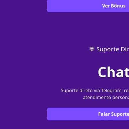
Ver Bônus
💬 Suporte Di
Cha
Suporte direto via Telegram, r
atendimento persona
Falar Suport