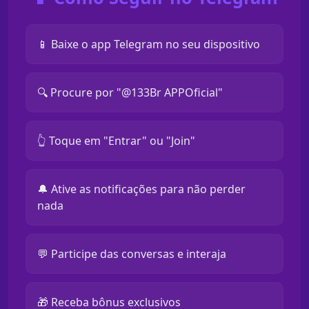
📱 Baixe o app Telegram no seu dispositivo
🔍 Procure por "@133Br APPOficial"
👆 Toque em "Entrar" ou "Join"
🔔 Ative as notificações para não perder
nada
💬 Participe das conversas e interaja
🎁 Receba bônus exclusivos