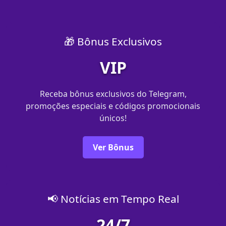
🎁 Bônus Exclusivos
VIP
Receba bônus exclusivos do Telegram,
promoções especiais e códigos promocionais
únicos!
Ver Bônus
📢 Notícias em Tempo Real
24/7