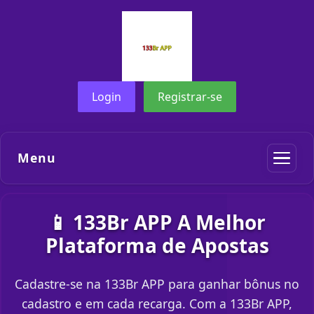
Login
Registrar-se
Menu
📱 133Br APP A Melhor
Plataforma de Apostas
Cadastre-se na 133Br APP para ganhar bônus no
cadastro e em cada recarga. Com a 133Br APP,