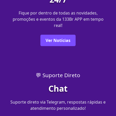
Fique por dentro de todas as novidades,
promoções e eventos da 133Br APP em tempo
real!
Ver Notícias
💬 Suporte Direto
Chat
Suporte direto via Telegram, respostas rápidas e
atendimento personalizado!