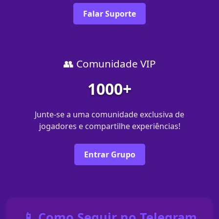
Falar Suporte
👥 Comunidade VIP
1000+
Junte-se a uma comunidade exclusiva de
jogadores e compartilhe experiências!
Entrar Grupo
📱 Como Seguir no Telegram