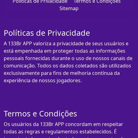
Políticas de Privacidade
Termos e Condições
Sitemap
Políticas de Privacidade
A 133Br APP valoriza a privacidade de seus usuários e
está empenhada em proteger todas as informações
pessoais fornecidas durante o uso de nossos canais de
comunicação. Todos os dados coletados são utilizados
exclusivamente para fins de melhoria contínua da
experiência de nossos jogadores.
Termos e Condições
Os usuários da 133Br APP concordam em respeitar
todas as regras e regulamentos estabelecidos. É