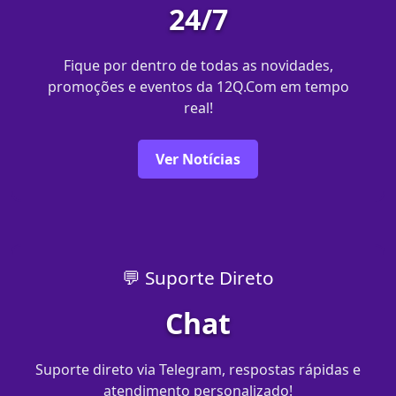
24/7
Fique por dentro de todas as novidades,
promoções e eventos da 12Q.Com em tempo
real!
Ver Notícias
💬 Suporte Direto
Chat
Suporte direto via Telegram, respostas rápidas e
atendimento personalizado!