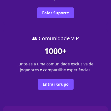
Falar Suporte
👥 Comunidade VIP
1000+
Junte-se a uma comunidade exclusiva de
jogadores e compartilhe experiências!
Entrar Grupo