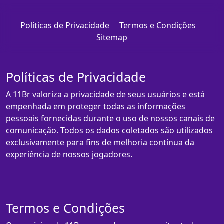
Políticas de Privacidade
Termos e Condições
Sitemap
Políticas de Privacidade
A 11Br valoriza a privacidade de seus usuários e está
empenhada em proteger todas as informações
pessoais fornecidas durante o uso de nossos canais de
comunicação. Todos os dados coletados são utilizados
exclusivamente para fins de melhoria contínua da
experiência de nossos jogadores.
Termos e Condições