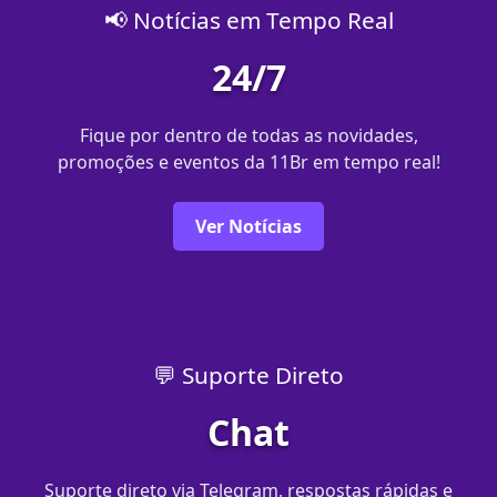
📢 Notícias em Tempo Real
24/7
Fique por dentro de todas as novidades,
promoções e eventos da 11Br em tempo real!
Ver Notícias
💬 Suporte Direto
Chat
Suporte direto via Telegram, respostas rápidas e