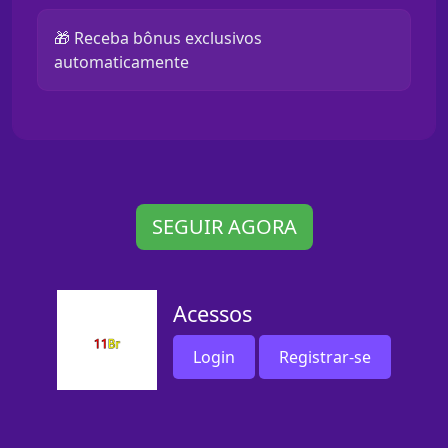
🎁 Receba bônus exclusivos
automaticamente
SEGUIR AGORA
Acessos
Login
Registrar-se