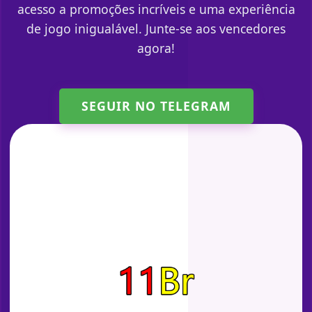
acesso a promoções incríveis e uma experiência
de jogo inigualável. Junte-se aos vencedores
agora!
SEGUIR NO TELEGRAM