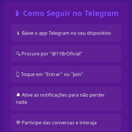
📱 Como Seguir no Telegram
📱 Baixe o app Telegram no seu dispositivo
🔍 Procure por "@11BrOficial"
👆 Toque em "Entrar" ou "Join"
🔔 Ative as notificações para não perder
nada
💬 Participe das conversas e interaja