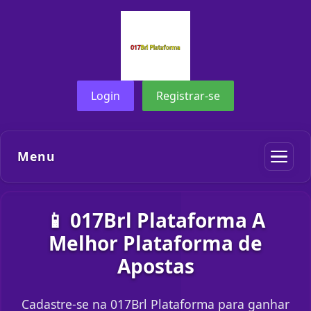
Login
Registrar-se
Menu
📱 017Brl Plataforma A
Melhor Plataforma de
Apostas
Cadastre-se na 017Brl Plataforma para ganhar