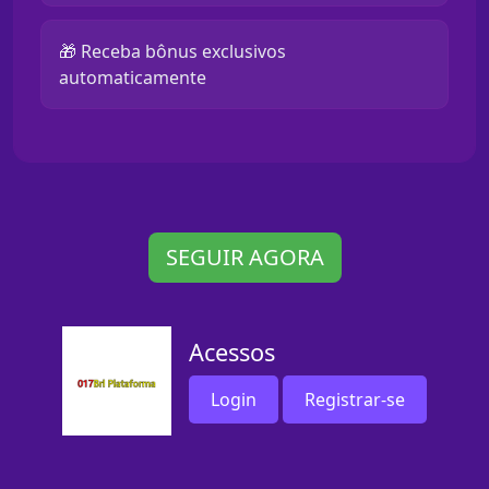
🎁 Receba bônus exclusivos
automaticamente
SEGUIR AGORA
Acessos
Login
Registrar-se