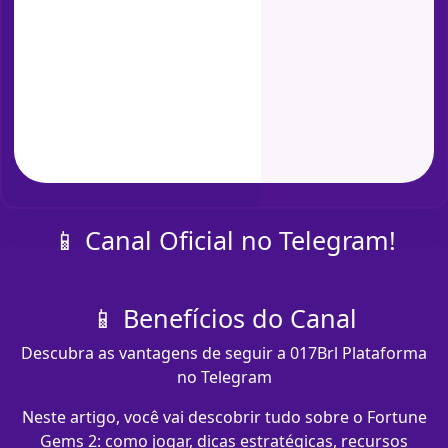
📱 Canal Oficial no Telegram!
📱 Benefícios do Canal
Descubra as vantagens de seguir a 017Brl Plataforma
no Telegram
Neste artigo, você vai descobrir tudo sobre o Fortune
Gems 2: como jogar, dicas estratégicas, recursos