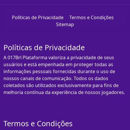
Políticas de Privacidade
Termos e Condições
Sitemap
Políticas de Privacidade
A 017Brl Plataforma valoriza a privacidade de seus
usuários e está empenhada em proteger todas as
informações pessoais fornecidas durante o uso de
nossos canais de comunicação. Todos os dados
coletados são utilizados exclusivamente para fins de
melhoria contínua da experiência de nossos jogadores.
Termos e Condições