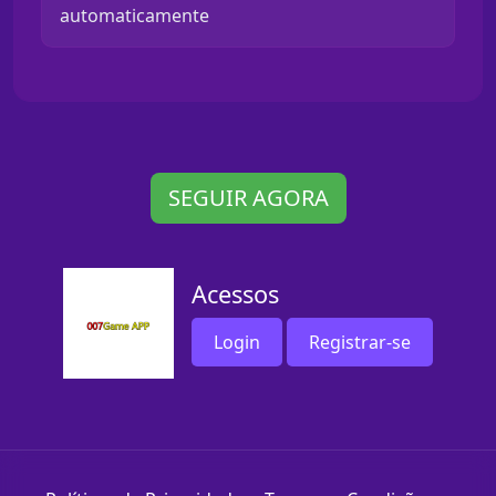
automaticamente
SEGUIR AGORA
Acessos
Login
Registrar-se